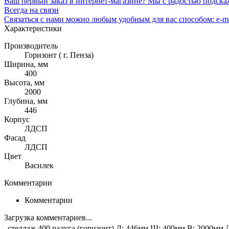
Ваш первый заказ в интернет-магазине? Мы с радостью подска
Всегда на связи
Связаться с нами можно любым удобным для вас способом: e-ma
Характеристики
Производитель
Горизонт ( г. Пенза)
Ширина, мм
400
Высота, мм
2000
Глубина, мм
446
Корпус
ЛДСП
Фасад
ЛДСП
Цвет
Василек
Комментарии
Комментарии
Загрузка комментариев...
стеллаж 400 радуга (горизонт) Д: 446мм Ш: 400мм В: 2000мм 