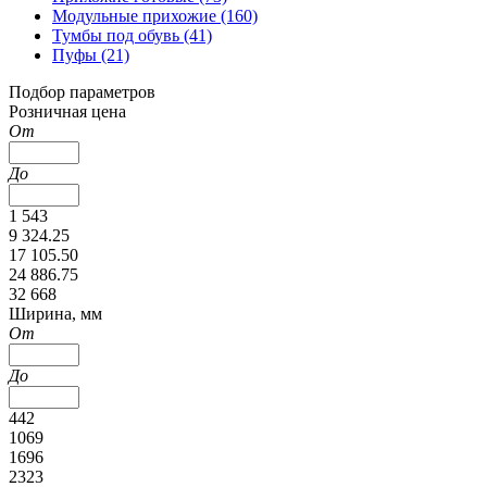
Модульные прихожие (160)
Тумбы под обувь (41)
Пуфы (21)
Подбор параметров
Розничная цена
От
До
1 543
9 324.25
17 105.50
24 886.75
32 668
Ширина, мм
От
До
442
1069
1696
2323