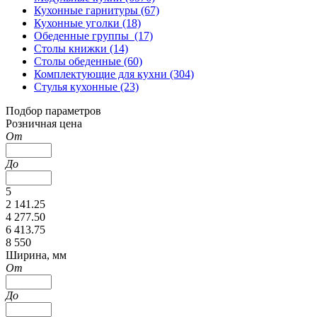
Кухонные гарнитуры (67)
Кухонные уголки (18)
Обеденные группы (17)
Столы книжки (14)
Столы обеденные (60)
Комплектующие для кухни (304)
Стулья кухонные (23)
Подбор параметров
Розничная цена
От
До
5
2 141.25
4 277.50
6 413.75
8 550
Ширина, мм
От
До