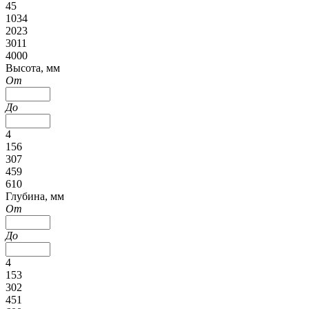
45
1034
2023
3011
4000
Высота, мм
От
До
4
156
307
459
610
Глубина, мм
От
До
4
153
302
451