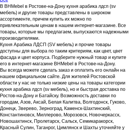
В BHMebel в Ростове-на-Дону кухня арабика лдсп (sv
мебель) и другие товары представлены в широком
ассортименте, причем купить их можно по
привлекательным ценам в нашем интернет-магазине. Все
товары, которые мы предлагаем, выпускаются надежными
производителями.
Кухня Арабика ЛДСП (SV мебель) и прочие товары
доступны для выбора по таким критериям, как цвет, цвет
фасада и цвет корпуса. Подберите нужный товар и купите
его в интернет-магазине BHMebel в Ростове-на-Дону.
Вы всегда можете сделать заказ и оплатить его онлайн на
нашем официальном сайте. Для жителей Ростовской
области у нас не только низкие цены на товары категории
кухня арабика лдсп (sv мебель), но и быстрая доставка по
Ростов-на-Дону и Батайску. Возможность доставки по
городам, Азов, Аксай, Белая Калитва, Волгодонск, Гуково,
Донецк, Зверево, Зерноград, Каменск-Шахтинский,
Константиновск, Миллерово, Морозовск, Новочеркасск,
Новошахтинск, Пролетарск, Сальск, Семикаракорск,
Красный Сулин, Таганрог, Цимлянск и Шахты уточняйте у